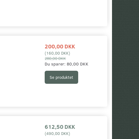
200,00 DKK
(
160,00 DKK
)
280,00 DKK
Du sparer:
80,00 DKK
Se produktet
Populær
-29%
E SOFT SHELL
MFH FLEECE JAKKE 03871
MFH TACTICAL
30273
612,50 DKK
(
490,00 DKK
)
200,00 DKK
612,50 DKK