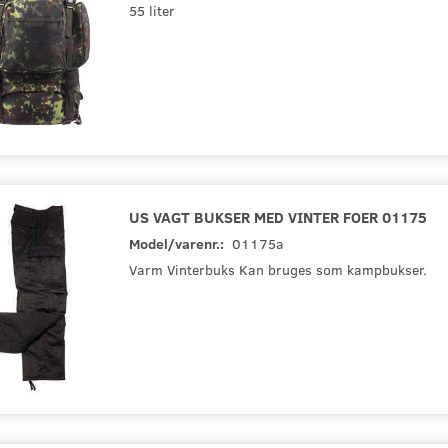
(
340,00 DKK
)
(
1.279,20 DKK
)
55 liter
Se produktet
Læg i kurv
US VAGT BUKSER MED VINTER FOER 01175
Model/varenr.:
01175a
Varm Vinterbuks Kan bruges som kampbukser.