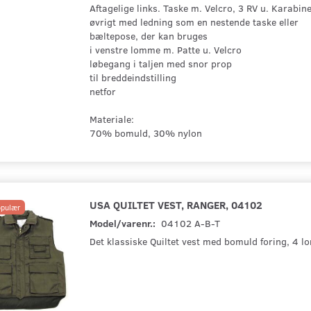
Aftagelige links. Taske m. Velcro, 3 RV u. Karabin
øvrigt med ledning som en nestende taske eller
bæltepose, der kan bruges
i venstre lomme m. Patte u. Velcro
løbegang i taljen med snor prop
til breddeindstilling
netfor
Materiale:
70% bomuld, 30% nylon
USA QUILTET VEST, RANGER, 04102
pulær
Model/varenr.:
04102 A-B-T
Det klassiske Quiltet vest med bomuld foring, 4 l