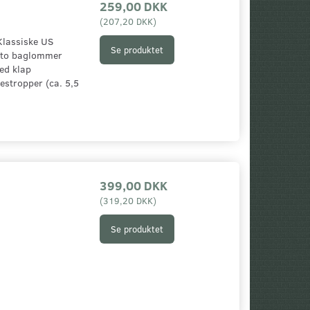
259,00 DKK
(
207,20 DKK
)
ke US
Se produktet
, to baglommer
ed klap
estropper (ca. 5,5
399,00 DKK
(
319,20 DKK
)
Se produktet