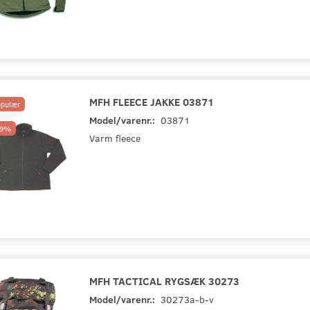
MFH FLEECE JAKKE 03871
pulær
Model/varenr.:
03871
29%
Varm fleece
Populær
 ACRYL 08402
MARINE ELBE III 08302
TT RIO GRAND
7646(036)
MFH TACTICAL RYGSÆK 30273
Model/varenr.:
30273a-b-v
425,00 DKK
1.599,00 DKK