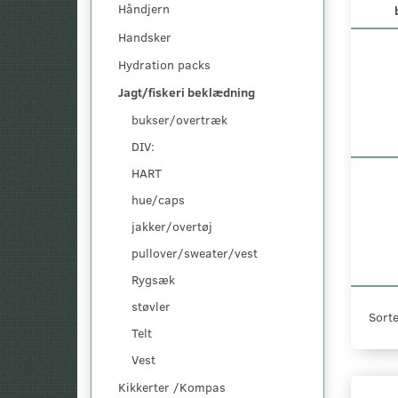
Håndjern
Handsker
Hydration packs
Jagt/fiskeri beklædning
bukser/overtræk
DIV:
HART
hue/caps
jakker/overtøj
pullover/sweater/vest
Rygsæk
støvler
Sorte
Telt
Vest
Kikkerter /Kompas