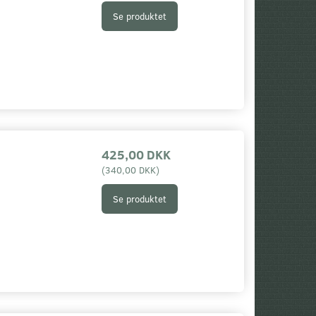
(
160,00 DKK
)
(
490,00 DKK
)
280,00 DKK
Se produktet
Du sparer:
80,00 DKK
Se produktet
Se produktet
425,00 DKK
(
340,00 DKK
)
Se produktet