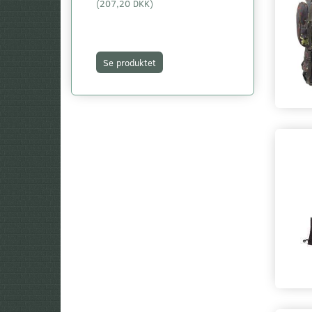
(
207,20 DKK
)
(
319,20 DKK
)
Se produktet
Se produktet