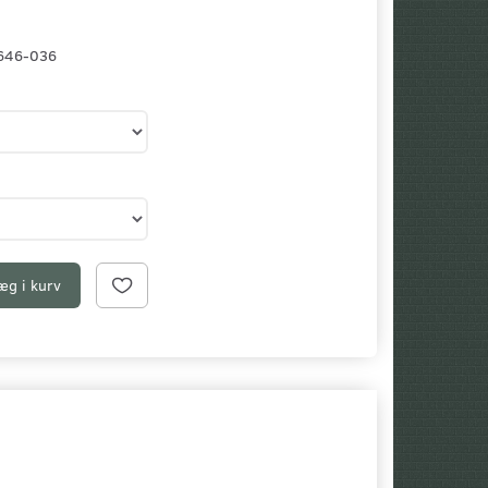
646-036
æg i kurv