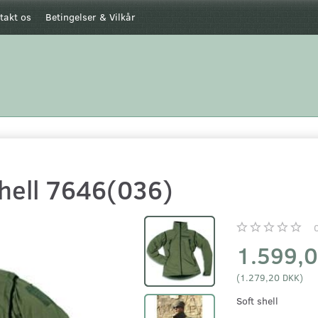
takt os
Betingelser & Vilkår
shell 7646(036)
1.599,
(
1.279,20 DKK
)
Soft shell