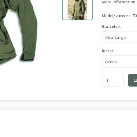
Mere information
Model/varenr.:
7
Størrelse:
farver:
L