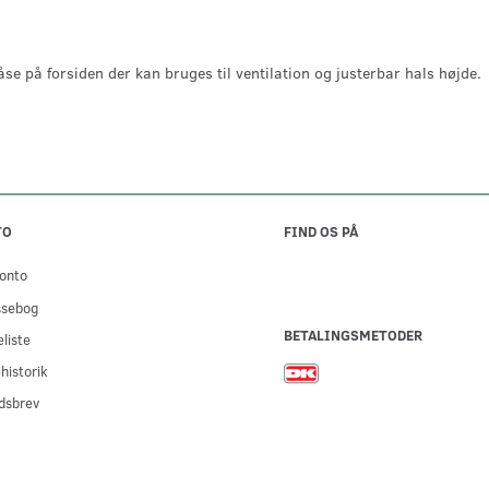
se på forsiden der kan bruges til ventilation og justerbar hals højde.
TO
FIND OS PÅ
onto
ssebog
BETALINGSMETODER
liste
historik
dsbrev