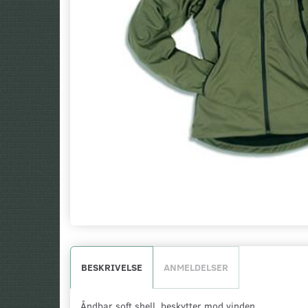
BESKRIVELSE
ANMELDELSER
Åndbar soft shell, beskytter mod vinden.