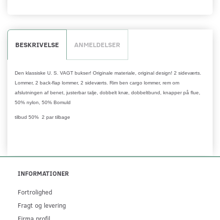
BESKRIVELSE
ANMELDELSER
Den klassiske U. S. VAGT bukser! Originale materiale, original design! 2 sideværts.
Lommer, 2 back-flap lommer, 2 sideværts. Rim ben cargo lommer, rem om
afslutningen af benet, justerbar talje, dobbelt knæ, dobbeltbund, knapper på flue,
50% nylon, 50% Bomuld
tilbud 50% 2 par tilbage
INFORMATIONER
Fortrolighed
Fragt og levering
Firma profil