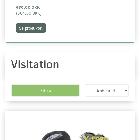
630,00 DKK
34
(
504,00 DKK
)
(
27
Se produktet
S
Visitation
Filtre