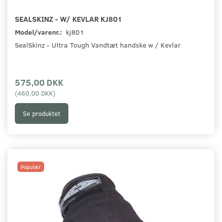
SEALSKINZ - W/ KEVLAR KJ801
Model/varenr.:
kj801
SealSkinz - Ultra Tough Vandtæt handske w / Kevlar
575,00 DKK
(
460,00 DKK
)
Se produktet
Populær