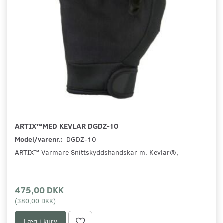
ARTIX™MED KEVLAR DGDZ-10
Model/varenr.:
DGDZ-10
ARTIX™ Varmare Snittskyddshandskar m. Kevlar®,
475,00 DKK
(
380,00 DKK
)
Læg i kurv