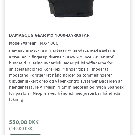
DAMASCUS GEAR MX 1000-DARKSTAR
Model/varenr.:
MX-1000
Damaskus MX-1000 Darkstar ™ Handske med Kevlar &
KoreFlex ™ fingerspidserne 100% 9 ounce Kevlar stof
bundet til Clarino syntetisk læder på håndfladerne for
snitbestandighed KoreFlex ™ finger tips til moderat
modstand Forstærket hånd holder på tommelfingeren
tilbyder sikkert greb og våbenkontrolsystemer Bagsiden af
hænder feature AirMesh, 1.5mm neopren og nylon Spandex
for pasform Neopren ved håndled med justerbar håndleds
lukning
550,00 DKK
(
440,00 DKK
)