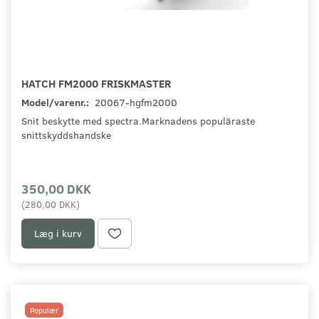
HATCH FM2000 FRISKMASTER
Model/varenr.:
20067-hgfm2000
Snit beskytte med spectra.Marknadens populäraste
snittskyddshandske
350,00 DKK
(
280,00 DKK
)
Læg i kurv
Populær