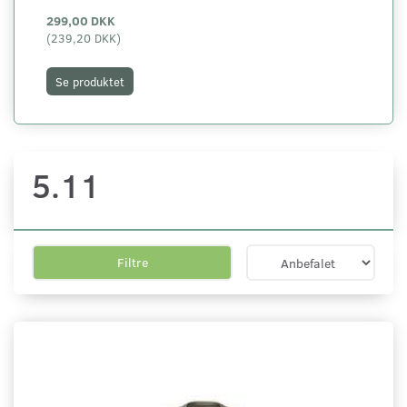
299,00 DKK
49
(
239,20 DKK
)
(
39
Se produktet
S
5.11
Filtre