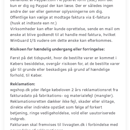
kun er dig og Paypal der kan læse. Der er således ingen
andre der ser eller gemmer oplysningerne om dig.
Offentlige kan vælge at modtage faktura via E-faktura
(husk at indtaste ean nr.)
Virksomheder kan efter kunde oprettelse, sende en mail om
ønske at blive godkendt til at handle med faktura, hvilket
WinGuard I/S vudere om dette ønske kan efterkommes.
Risikoen for hændelig undergang eller forringelse:
Først på det tidspunkt, hvor de bestilte varer er kommet i
Købers besiddelse, overgår risikoen for, at de bestilte varer
går til grunde eller beskadiges på grund af hændelige
forhold, til Køber.
Reklamation:
wgshop.dk yder ifølge købeloven 2 års reklamationsret fra
fakturadato på fabrikations- og materialefejl (mangler).
Reklamationsretten dækker ikke fejl, skader eller slitage,
direkte eller indirekte opstået som følge af forkert
betjening, ringe vedligeholdelse, vold eller uautoriserede
indgreb.
Fakturaen skal fremvises til livvagten.dk i forbindelse med