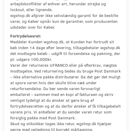
arbejdskonflikter af enhver art, herunder strejke og
lockout, eller lignende.
wgshop.dk afgiver ikke selvstændig garanti for de bestilte
varer, og Køber opnår kun de garantier, som producenten
udsteder over for Køber.
Fortrydelsesret:
Meddeler Kunden wgshop.dk, at Kunden har fortrudt sit
køb inden 14 dage efter levering, tilbagebetaler wgshop.dk
det modtagne beløb - udgift til forsendelse og pakning, der
pt. udgøre 100,00Dkr.
Varer der returneres UFRANCO eller på efterkrav, nægtes
modtagelse. Ved returnering bedes du bruge Post Danmark
- ikke alternative pakke distributører. Da det gør det muligt
at spore varen hvis den skulle blive væk under
returforsendelse. Du bør sende varen forsvarligt
emballeret - sammen med en kopi af fakturaen og skriv
venligst tydeligt at du ønsker at gøre brug af
fortrydelsesretten og at du derfor ønsker af få tilbagebetalt
varens pris. Vi anbefaler at du sender varen retur som
forsigtig pakke med Post Danmark.
Skud og stiksikker tages ikke retur, wgshop.dk hjælper
gerne med vejledning til korrekt måltagning.