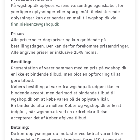
På wgshop.dk oplyses varens væsentlige egenskaber, for
yderligere oplysninger eller spørgsmål til eksisterende
oplysninger kan der sendes en mail til wgshop.dk via
finn.nielsen@wgshop.dk
Priser:
Alle priserne er dagspriser og kun gældende på
bestillingsdagen. Der kan derfor forekomme prisændringer.
Alle angivne priser er inklusive 25% moms.
Bestilling:
Præsentation af varer sammen med en pris på wgshop.dk
er ikke et bindende tilbud, men blot en opfordring til at
gøre tilbud.
Købers bestilling af varer fra wgshop.dk udgør ikke en
bindende accept, men derimod et bindende tilbud til
wgshop.dk om at købe varen på de oplyste vilkår.
En bindende aftale mellem Køber og wgshop.dk er først
indgået, når wgshop.dk ved en ordrebekræftelse
accepterer det af Køber afgivne tilbud.
Betaling:
De kontooplysninger du indtaster ved køb af varer bliver
behandlet af Paypal.com i krypteret form (SSL) som det