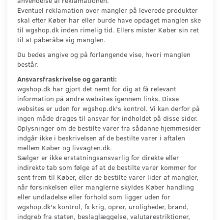
anvendelse af reklamationen.
Eventuel reklamation over mangler på leverede produkter
skal efter Køber har eller burde have opdaget manglen ske
til wgshop.dk inden rimelig tid. Ellers mister Køber sin ret
til at påberåbe sig manglen.
Du bedes angive og på forlangende vise, hvori manglen
består.
Ansvarsfraskrivelse og garanti:
wgshop.dk har gjort det nemt for dig at få relevant
information på andre websites igennem links. Disse
websites er uden for wgshop.dk's kontrol. Vi kan derfor på
ingen måde drages til ansvar for indholdet på disse sider.
Oplysninger om de bestilte varer fra sådanne hjemmesider
indgår ikke i beskrivelsen af de bestilte varer i aftalen
mellem Køber og livvagten.dk.
Sælger er ikke erstatningsansvarlig for direkte eller
indirekte tab som følge af at de bestilte varer kommer for
sent frem til Køber, eller de bestilte varer lider af mangler,
når forsinkelsen eller manglerne skyldes Køber handling
eller undladelse eller forhold som ligger uden for
wgshop.dk's kontrol, fx krig, oprør, uroligheder, brand,
indgreb fra staten, beslaglæggelse, valutarestriktioner,