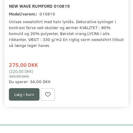
NEW WAVE RUMFORD 010819
Model/varenr.:
010819
Unisex sweatshirt med halv lynlås. Dekorative syninger i
kontrast farve ved skulder og ærmer KVALITET : 80%
bomuld og 20% polyester, Børstet vrang,LYCRA i alle
ribkanter. VÆGT : 330 g/m2 En rigtig varm sweatshirt tilbud
så længe lager haves
275,00 DKK
(
220,00 DKK
)
309,00 DKK
Du sparer:
34,00 DKK
Læg i kurv