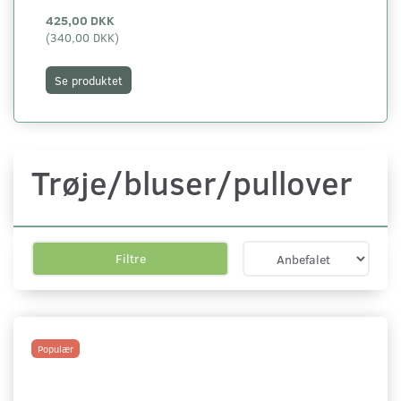
425,00 DKK
22
(
340,00 DKK
)
(
18
Se produktet
S
Trøje/bluser/pullover
Filtre
Populær