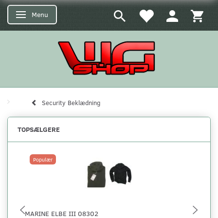
Menu
Skifte navigation
Security Beklædning
TOPSÆLGERE
Populær
MARINE ELBE III 08302
IS