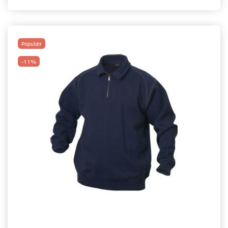
Populær
-11%