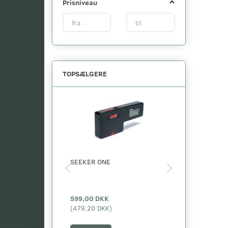
Prisniveau
TOPSÆLGERE
Populær
SEEKER ONE
HÅNDHOLDT
METALDETEK
MD-200
599,00 DKK
499,00 DKK
(
479,20 DKK
)
(
399,20 DKK
)