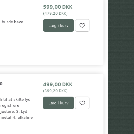
599,00 DKK
(
479,20 DKK
)
 burde have.
Læg i kurv
0
499,00 DKK
(
399,20 DKK
)
til at skifte lyd
Læg i kurv
registrere
justere. 3. Lyd
 metal 4, alkaline