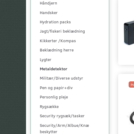
Håndjern
Handsker
Hydration packs
Jagt/fiskeri beklædning
Kikkerter /Kompas
Beklædning herre
Lygter
Metaldetektor
Militær/Diverse udstyr
Po
Pen og papir+div
Personlig pleje
Rygsække
Security rygsæk/tasker
Security/Arm/Albue/Knæ
beskytter