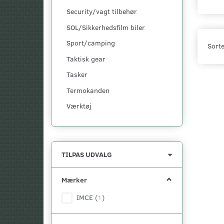
Security/vagt tilbehør
SOL/Sikkerhedsfilm biler
Sport/camping
Sorte
Taktisk gear
Tasker
Termokanden
Værktøj
Skifte
TILPAS UDVALG
filter
Mærker
IMCE
(
1
)