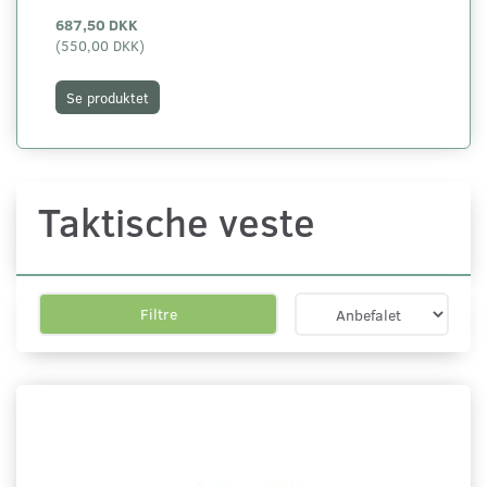
687,50 DKK
85
(
550,00 DKK
)
(
68
Se produktet
L
Taktische veste
Filtre