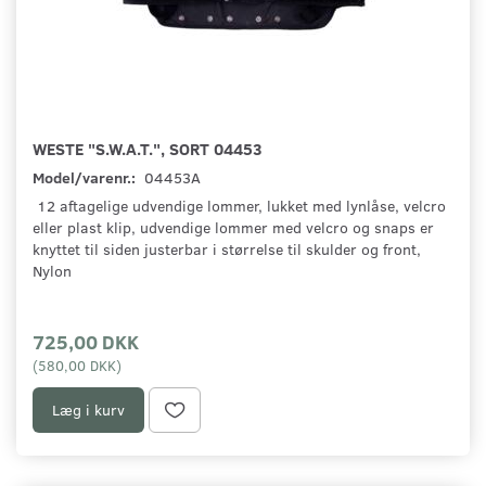
WESTE "S.W.A.T.", SORT 04453
Model/varenr.:
04453A
12 aftagelige udvendige lommer, lukket med lynlåse, velcro
eller plast klip, udvendige lommer med velcro og snaps er
knyttet til siden justerbar i størrelse til skulder og front,
Nylon
725,00 DKK
(
580,00 DKK
)
Læg i kurv