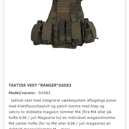
TAKTISK VEST "RANGER"04583
Model/varenr.:
04583
taktisk vest med integreret væskesystem aftagelige poser
med Klettflauschpatch og patch lomme med klap og
velcro to dobbelte magasin lommer M4 (fire M4 eller på
hofte G36 / juli Magazine to) en individuel magasinlomme
M4 center hofte (for to M4 eller G36 / juli magazine) en
dobbelt magasinlomme M
...mere