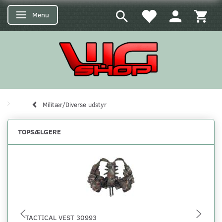
Menu
Skifte navigation
Militær/Diverse udstyr
TOPSÆLGERE
TACTICAL VEST 30993
TA