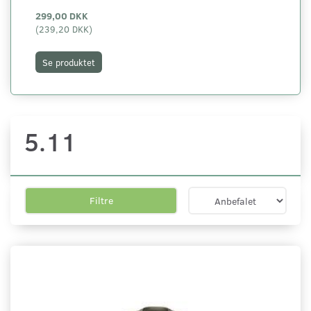
299,00 DKK
38
(
239,20 DKK
)
(
30
Se produktet
S
5.11
Filtre