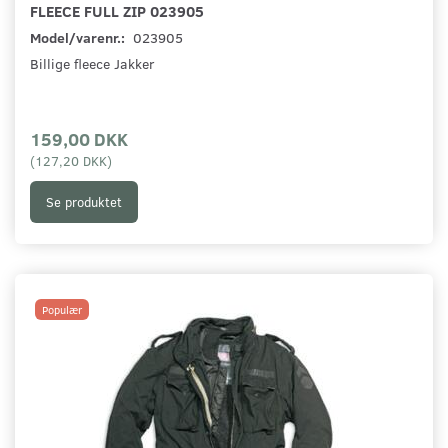
FLEECE FULL ZIP 023905
Model/varenr.:
023905
Billige fleece Jakker
159,00 DKK
(
127,20 DKK
)
Se produktet
Populær