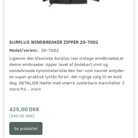
SURPLUS WINDBREAKER ZIPPER 20-7002
Model/varenr.:
20-7002
Ligesom den klassiske Surplus raw vintage windbreaker,er
denne winbreaker zipper lavet af åndebart,vind og
vandafvisede nylonmaterialer.den her-som navnet antyder-
en super-praktisk lynlås foran. det rigtige valg til en kold
dag. DETALJER Hætte med snørre Justerbare manchetter 2
store fro
...mere
425,00 DKK
(
340,00 DKK
)
Se produktet