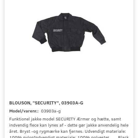
BLOUSON, "SECURITY", 03903A-G
Model/varenr.:
03903a-g
Funktionel jakke model SECURITY Ærmer og hætte, samt
indvendig flece kan lynes af - dette gør jakke anvendelig hele
året. Bryst -og rygmærke kan fjernes. Udvendigt materiale:
100% nylonIndvendigt materiale: 100% polyester Black