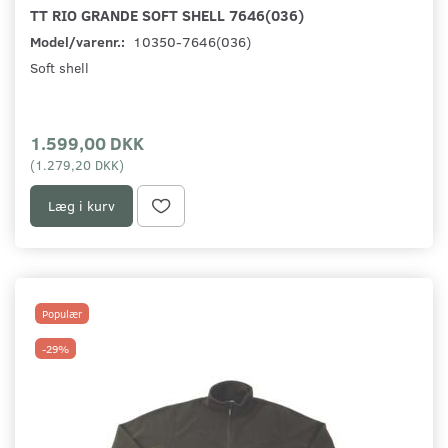
TT RIO GRANDE SOFT SHELL 7646(036)
Model/varenr.:
10350-7646(036)
Soft shell
1.599,00 DKK
(
1.279,20 DKK
)
Læg i kurv
Populær
-29%