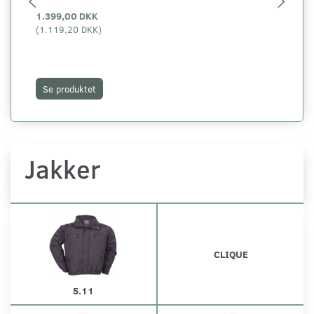
1.399,00 DKK
1.
(
1.119,20 DKK
)
(
1.
Se produktet
L
Jakker
CLIQUE
5.11