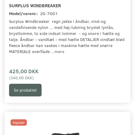
SURPLUS WINDBREAKER
Model/varenr.:
20-7001
Surplus Windbreaker regn jakke i åndbar, vind-og
vandafvisende nylon ... med høj-lukning brystet lynlås,
brystlomme, to side indsat lommer - og snore i hætte og
talje. Åndbar - vandtæt - med hætte DETALJER vindtæt blød
fleece åndbar kan vaskes i maskine hætte med snørre
MATERIALE overflade
...mere
425,00 DKK
(
340,00 DKK
)
Se produktet
Populær