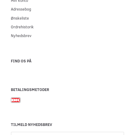
Min konto
Adressebog
Ønskeliste
Ordrehistorik
Nyhedsbrev
FIND OS PÅ
BETALINGSMETODER
TILMELD NYHEDSBREV
Email-