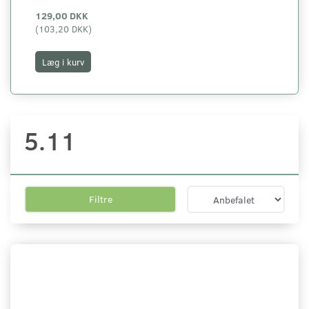
129,00 DKK
12
(
103,20 DKK
)
(
96
Læg i kurv
L
5.11
Filtre