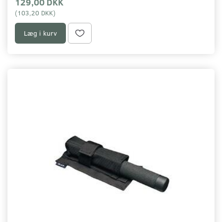
129,00 DKK
(
103,20 DKK
)
Læg i kurv