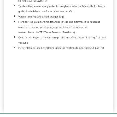
til maksimal beskyttelse
Tynde silikone mønster gælder for nøgleområder på Palm-side for bedre
greb på alle hårde overflader, såsom en stafet.
Velcro lukning strop med præget logo.
Flere snit og punktere modstandsdygtige end nærmeste konkurrent
modeller (baseret på tilgængelig lab baseret komparative
testresultater fra TRI Texas Research Institute).
Overgår NIJ højeste niveau kategori for udskåret og punktering / slitage
ydeevne
Meget fleksibel med overlegen greb for mistænkte pågribelse & kontrol