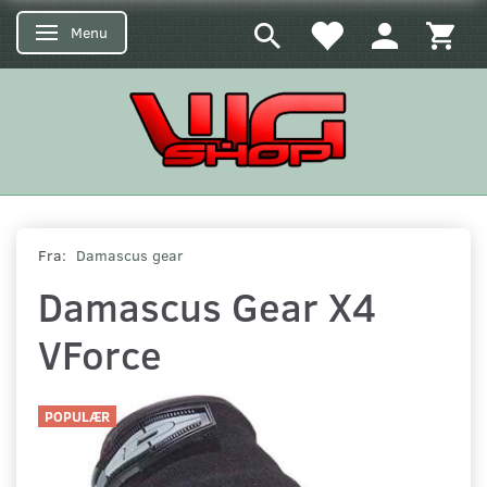
Menu
Skifte navigation
Fra:
Damascus gear
Damascus Gear X4
VForce
POPULÆR