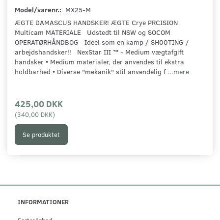
Model/varenr.:
MX25-M
ÆGTE DAMASCUS HANDSKER! ÆGTE Crye PRCISION
Multicam MATERIALE Udstedt til NSW og SOCOM
OPERATØRHÅNDBOG Ideel som en kamp / SH00TING /
arbejdshandsker!! NexStar III ™ - Medium vægtafgift
handsker • Medium materialer, der anvendes til ekstra
holdbarhed • Diverse "mekanik" stil anvendelig f
...mere
425,00 DKK
(
340,00 DKK
)
Se produktet
INFORMATIONER