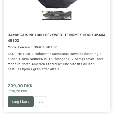
DAMASCUS NH100H HEVYWEIGHT NOMEX HOOD 36404
48102
Model/varenr.:
36404 48102
SKU : NH100H Producent : Damascus Hovedbeklædning 8
ounce 100% NomexÂ ® 15 "længde (37.5cm) Farver: sort
Made in North America Størrelse: One size fits all Kan
bestilles hjem i grøn efter aftale
299,00 DKK
(
239,20 DKK
)
Læg i kurv