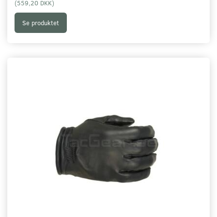
(
559,20 DKK
)
Se produktet