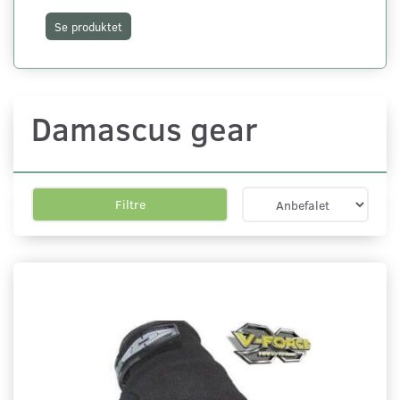
Se produktet
S
Damascus gear
Filtre