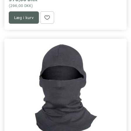
(
296,00 DKK
)
Læg i kurv