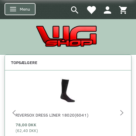
Menu
Skifte navigation
TOPSÆLGERE
RIVERSOX DRESS LINER 18020(6041)
5.
78,00 DKK
29
(
62,40 DKK
)
(
23