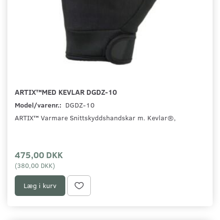
ARTIX™MED KEVLAR DGDZ-10
Model/varenr.:
DGDZ-10
ARTIX™ Varmare Snittskyddshandskar m. Kevlar®,
475,00 DKK
(
380,00 DKK
)
Læg i kurv