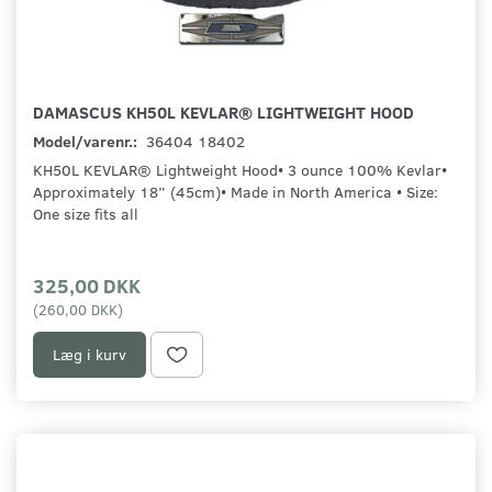
DAMASCUS KH50L KEVLAR® LIGHTWEIGHT HOOD
Model/varenr.:
36404 18402
KH50L KEVLAR® Lightweight Hood• 3 ounce 100% Kevlar•
Approximately 18” (45cm)• Made in North America • Size:
One size fits all
325,00 DKK
(
260,00 DKK
)
Læg i kurv