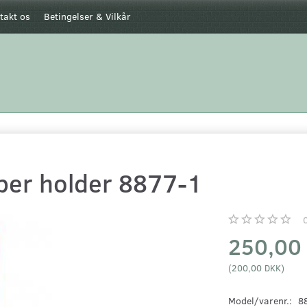
takt os
Betingelser & Vilkår
per holder 8877-1
250,00
(
200,00 DKK
)
Model/varenr.:
8