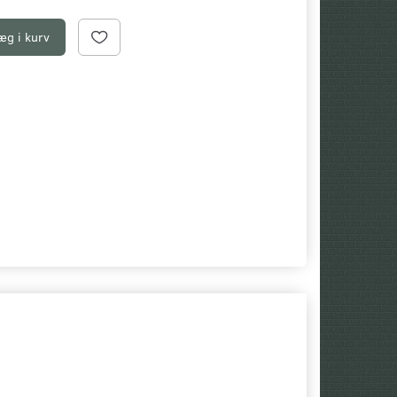
æg i kurv