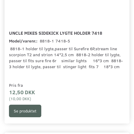
UNCLE MIKES SIDEKICK LYGTE HOLDER 7418
Model/varenr.:
8818-1 7418-5
8818-1 holder til lygte,passer til Surefire 6P,stream line
scorpion T2 and strion 14*2,5 cm 8818-2 holder til lygte,
passer til fits sure fire 6r similar lights 16*3 cm 8818-
3 holder til lygte, passer til stinger light fits 7 18*3 cm
Pris fra
12,50 DKK
(
10,00 DKK
)
Se produktet