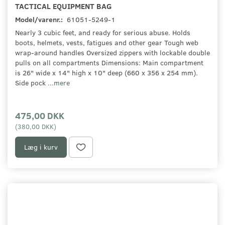
TACTICAL EQUIPMENT BAG
Model/varenr.:
61051-5249-1
Nearly 3 cubic feet, and ready for serious abuse. Holds
boots, helmets, vests, fatigues and other gear Tough web
wrap-around handles Oversized zippers with lockable double
pulls on all compartments Dimensions: Main compartment
is 26" wide x 14" high x 10" deep (660 x 356 x 254 mm).
Side pock
...mere
475,00 DKK
(
380,00 DKK
)
Læg i kurv