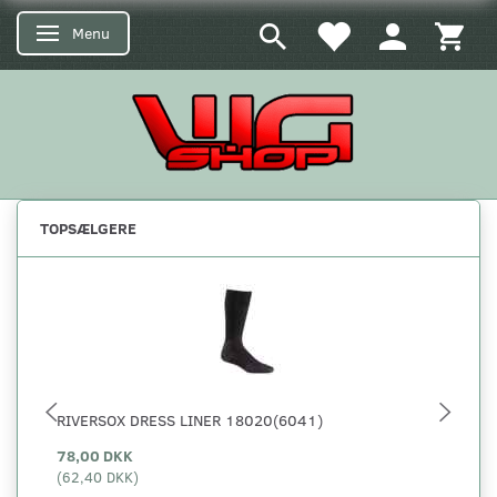
Menu
Skifte navigation
TOPSÆLGERE
RIVERSOX DRESS LINER 18020(6041)
5.
78,00 DKK
29
(
62,40 DKK
)
(
23