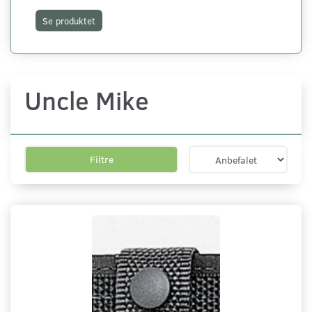
Se produktet
S
Uncle Mike
Filtre