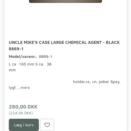
UNCLE MIKE'S CASE LARGE CHEMICAL AGENT - BLACK
8869-1
Model/varenr.:
8869-1
L ca 165 mm b ca 38
mm
holder.cs, cn, peber Spay,
lygt
...mere
280,00 DKK
(
224,00 DKK
)
Læg i kurv