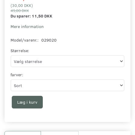
(
30,00 DKK
)
49,00 DKK
Du sparer:
11,50 DKK
Mere information
Model/varenr.:
029020
Størrelse:
farver:
Læg i kurv