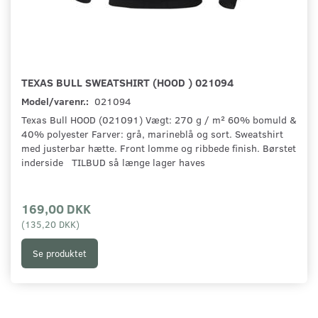
TEXAS BULL SWEATSHIRT (HOOD ) 021094
Model/varenr.:
021094
Texas Bull HOOD (021091) Vægt: 270 g / m² 60% bomuld &
40% polyester Farver: grå, marineblå og sort. Sweatshirt
med justerbar hætte. Front lomme og ribbede finish. Børstet
inderside TILBUD så længe lager haves
169,00 DKK
(
135,20 DKK
)
Se produktet