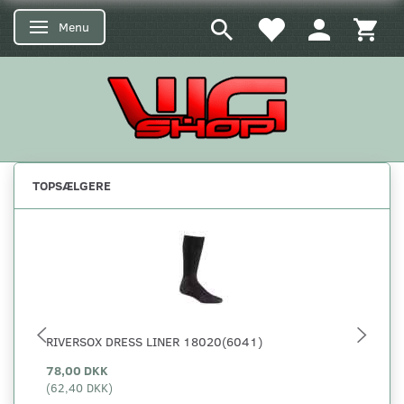
Menu
Skifte navigation
TOPSÆLGERE
RIVERSOX DRESS LINER 18020(6041)
5.
78,00 DKK
29
(
62,40 DKK
)
(
23