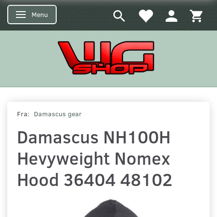
Menu
Skifte navigation
Fra:
Damascus gear
Damascus NH100H
Hevyweight Nomex
Hood 36404 48102