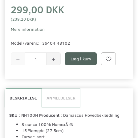
299,00 DKK
(
239,20 DKK
)
Mere information
Model/varenr.:
36404 48102
Læg i kurv
BESKRIVELSE
ANMELDELSER
SKU
: NH100H
Producent
: Damascus Hovedbeklædning
8 ounce 100% NomexÂ ®
15 "længde (37.5cm)
Farver: sort