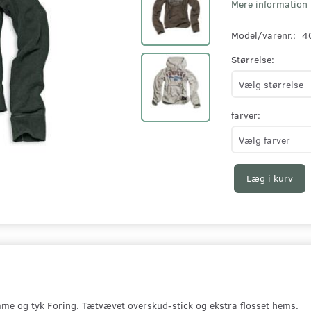
Mere information
Model/varenr.:
4
Størrelse:
farver:
Læg i kurv
e og tyk Foring. Tætvævet overskud-stick og ekstra flosset hems.