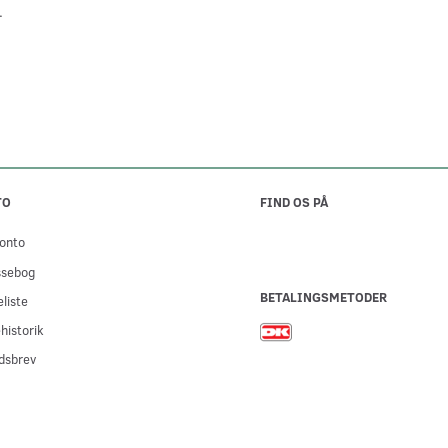
.
TO
FIND OS PÅ
onto
ssebog
BETALINGSMETODER
liste
historik
dsbrev