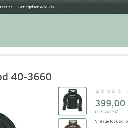
takt os
Betingelser & Vilkår
od 40-3660
399,00
(
319,20 DKK
)
Vintage look pull