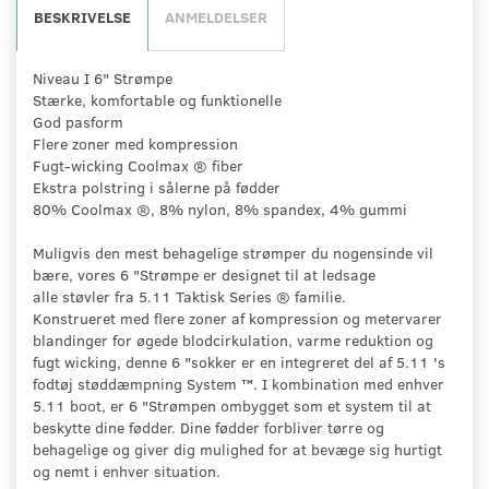
BESKRIVELSE
ANMELDELSER
Niveau I 6" Strømpe
Stærke, komfortable og funktionelle
God pasform
Flere zoner med kompression
Fugt-wicking Coolmax ® fiber
Ekstra polstring i sålerne på fødder
80% Coolmax ®, 8% nylon, 8% spandex, 4% gummi
Muligvis den mest behagelige strømper du nogensinde vil
bære, vores 6 "Strømpe er designet til at ledsage
alle støvler fra 5.11 Taktisk Series ® familie.
Konstrueret med flere zoner af kompression og metervarer
blandinger for øgede blodcirkulation, varme reduktion og
fugt wicking, denne 6 "sokker er en integreret del af 5.11 's
fodtøj støddæmpning System ™. I kombination med enhver
5.11 boot, er 6 "Strømpen ombygget som et system til at
beskytte dine fødder. Dine fødder forbliver tørre og
behagelige og giver dig mulighed for at bevæge sig hurtigt
og nemt i enhver situation.