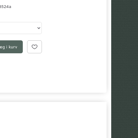
8524a
æg i kurv