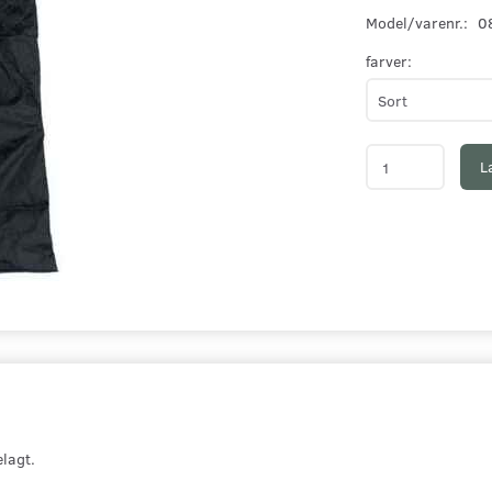
Model/varenr.:
0
farver:
L
lagt.