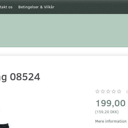
takt os
Betingelser & Vilkår
ag 08524
199,00
(
159,20 DKK
)
Mere information