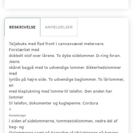
BESKRIVELSE
ANMELDELSER
Taljebuks med flad front i canvasvævet metervare.
Forstærket med
dobbelt stof over lårene. To dybe sidelommer. D-ring foran.
Jeans
skåret bagpå med to udvendige lommer. Sikkerhedslommer
med
lynlås på højre side. To udvendige baglommer. To lårlommer,
en
med klaplukning med lomme til telefon. Den anden har
lommer
til telefon, dokumenter og kuglepenne. Cordura
®
forstærkninger
i siden af sidelommerne, tommestoklommen, nedre del af
bag- og
lårlommerne samt på bagsiden af afslutningen på benene.