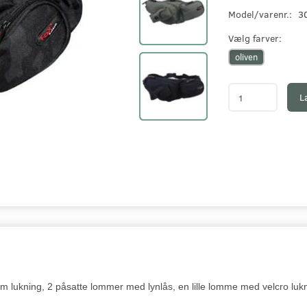
Model/varenr.:
3
Vælg
farver:
oliven
L
m lukning, 2 påsatte lommer med lynlås, en lille lomme med velcro luk