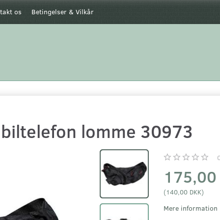
takt os
Betingelser & Vilkår
biltelefon lomme 30973
175,00
(
140,00 DKK
)
Mere information