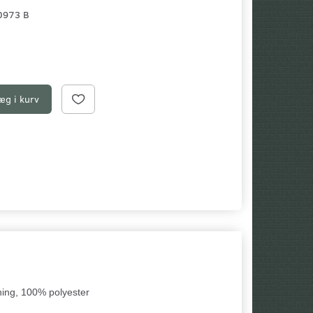
0973 B
æg i kurv
ning, 100% polyester