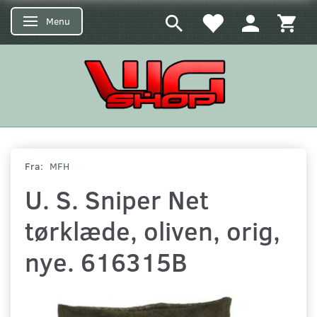
Menu
Skifte navigation
Fra:
MFH
U. S. Sniper Net
tørklæde, oliven, orig,
nye. 616315B