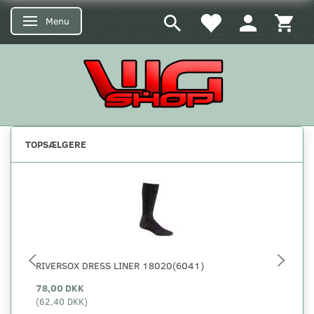
Menu
Skifte navigation
TOPSÆLGERE
RIVERSOX DRESS LINER 18020(6041)
5.
78,00 DKK
29
(
62,40 DKK
)
(
23