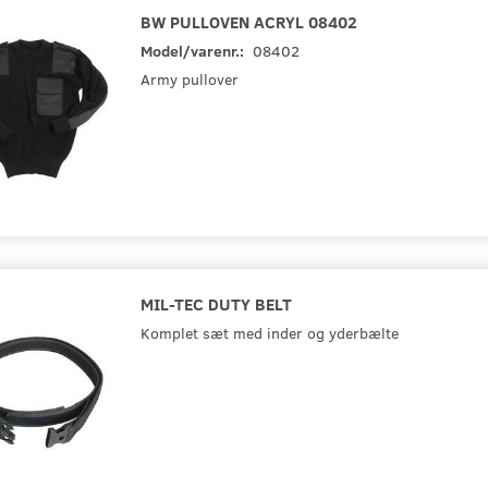
BW PULLOVEN ACRYL 08402
Model/varenr.:
08402
Army pullover
MIL-TEC DUTY BELT
Komplet sæt med inder og yderbælte
CREW SLEEVE
XGO PHASE ONE 1G56M-
5.11 UTILI-T 
869002