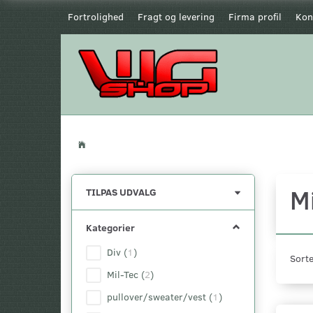
Fortrolighed
Fragt og levering
Firma profil
Kon
Mi
Skifte
TILPAS UDVALG
filter
Kategorier
Div
(
1
)
Sorte
Mil-Tec
(
2
)
pullover/sweater/vest
(
1
)