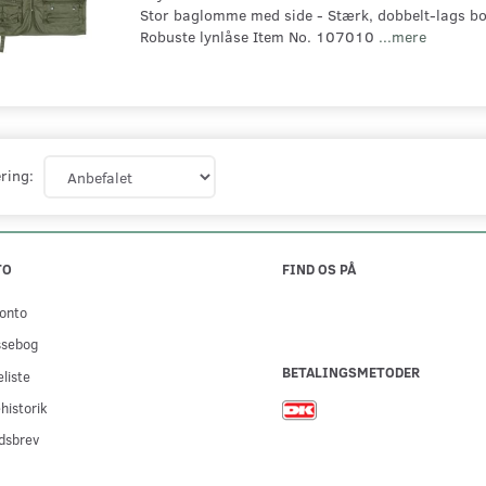
Stor baglomme med side - Stærk, dobbelt-lags b
Robuste lynlåse Item No. 107010
...mere
ring:
TO
FIND OS PÅ
onto
ssebog
BETALINGSMETODER
liste
historik
dsbrev