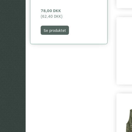
78,00 DKK
299,00 DKK
(
62,40 DKK
)
(
239,20 DKK
)
Se produktet
Se produktet