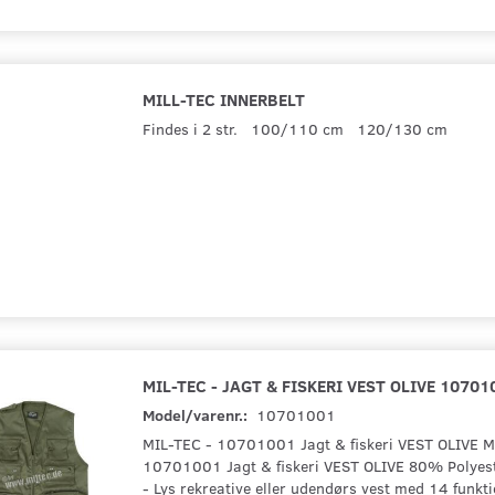
248,75 DKK
380,00 DKK
(
199,00 DKK
)
(
304,00 DKK
)
MILL-TEC INNERBELT
Se produktet
Se produktet
Findes i 2 str. 100/110 cm 120/130 cm
MIL-TEC - JAGT & FISKERI VEST OLIVE 10701
Model/varenr.:
10701001
MIL-TEC - 10701001 Jagt & fiskeri VEST OLIVE M
10701001 Jagt & fiskeri VEST OLIVE 80% Polye
- Lys rekreative eller udendørs vest med 14 funkt