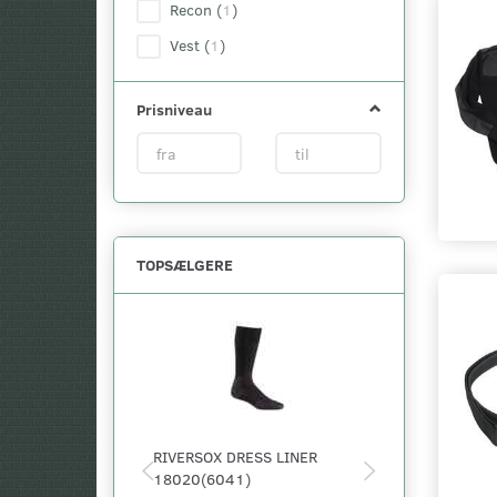
Recon
(
1
)
Vest
(
1
)
Prisniveau
TOPSÆLGERE
RIVERSOX DRESS LINER
5.11 TIGHT 
18020(6041)
40005