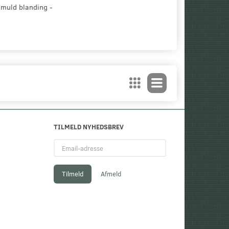
omuld blanding -
TILMELD NYHEDSBREV
Email-
adresse
Tilmeld
Afmeld