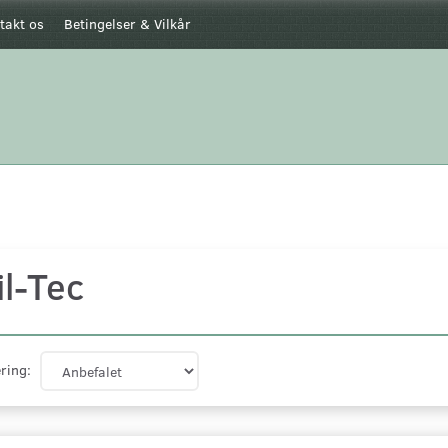
takt os
Betingelser & Vilkår
l-Tec
ring: