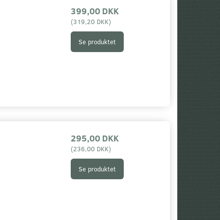
399,00 DKK
(
319,20 DKK
)
Se produktet
295,00 DKK
Populær
(
236,00 DKK
)
Se produktet
40016
5.11 TDU TWILL FE74004
MFH
VAGTBUKSER/U