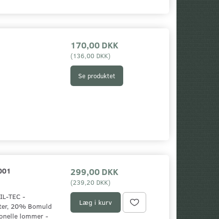
01304
575,00 DKK
259,00 DKK
(
460,00 DKK
)
(
207,20 DKK
)
170,00 DKK
Se produktet
Se produktet
(
136,00 DKK
)
Se produktet
001
299,00 DKK
(
239,20 DKK
)
IL-TEC -
Læg i kurv
ster, 20% Bomuld
ionelle lommer -