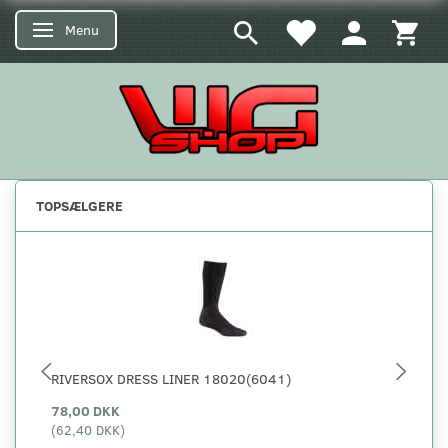
Menu
Skifte navigation
TOPSÆLGERE
RIVERSOX DRESS LINER 18020(6041)
5.
78,00 DKK
29
(
62,40 DKK
)
(
23