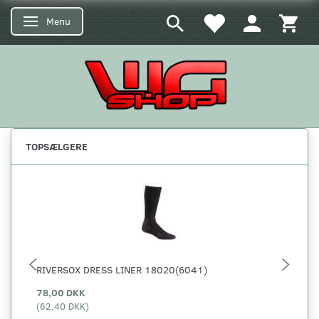
Menu
Skifte navigation
TOPSÆLGERE
RIVERSOX DRESS LINER 18020(6041)
5.
78,00 DKK
29
(
62,40 DKK
)
(
23